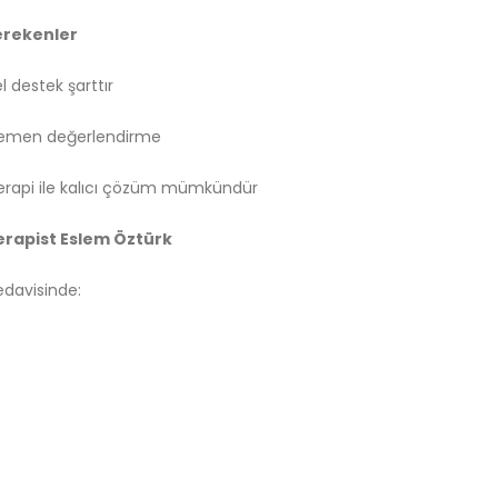
erekenler
l destek şarttır
a hemen değerlendirme
terapi ile kalıcı çözüm mümkündür
erapist Eslem Öztürk
tedavisinde: