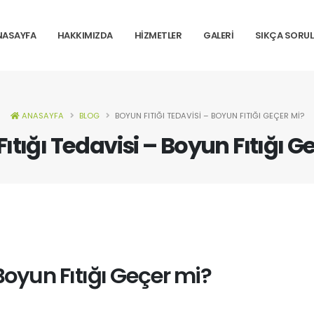
NASAYFA
HAKKIMIZDA
HİZMETLER
GALERİ
SIKÇA SORU
ANASAYFA
BLOG
BOYUN FITIĞI TEDAVISI – BOYUN FITIĞI GEÇER MI?
ıtığı Tedavisi – Boyun Fıtığı G
Boyun Fıtığı Geçer mi?