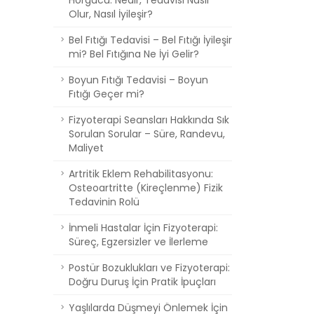
Hörgücü: Nedir, Tedavisi Nasıl
Olur, Nasıl İyileşir?
Bel Fıtığı Tedavisi – Bel Fıtığı İyileşir
mi? Bel Fıtığına Ne İyi Gelir?
Boyun Fıtığı Tedavisi – Boyun
Fıtığı Geçer mi?
Fizyoterapi Seansları Hakkında Sık
Sorulan Sorular – Süre, Randevu,
Maliyet
Artritik Eklem Rehabilitasyonu:
Osteoartritte (Kireçlenme) Fizik
Tedavinin Rolü
İnmeli Hastalar İçin Fizyoterapi:
Süreç, Egzersizler ve İlerleme
Postür Bozuklukları ve Fizyoterapi:
Doğru Duruş İçin Pratik İpuçları
Yaşlılarda Düşmeyi Önlemek İçin