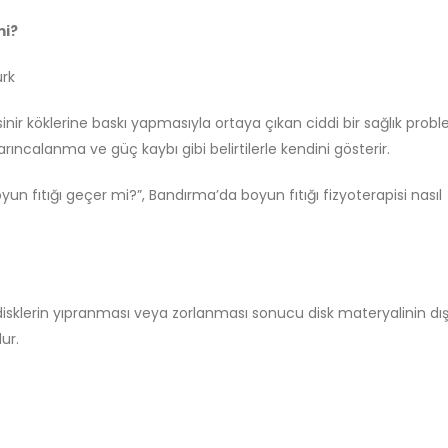
mi?
ürk
inir köklerine baskı yapmasıyla ortaya çıkan ciddi bir sağlık probl
ncalanma ve güç kaybı gibi belirtilerle kendini gösterir.
boyun fıtığı geçer mi?”, Bandırma’da boyun fıtığı fizyoterapisi nasıl
 disklerin yıpranması veya zorlanması sonucu disk materyalinin dış
ur.