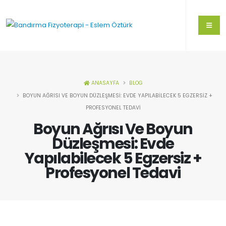
ANASAYFA
BLOG
BOYUN AĞRISI VE BOYUN DÜZLEŞMESI: EVDE YAPILABILECEK 5 EGZERSIZ +
PROFESYONEL TEDAVI
Boyun Ağrısı Ve Boyun
Düzleşmesi: Evde
Yapılabilecek 5 Egzersiz +
Profesyonel Tedavi