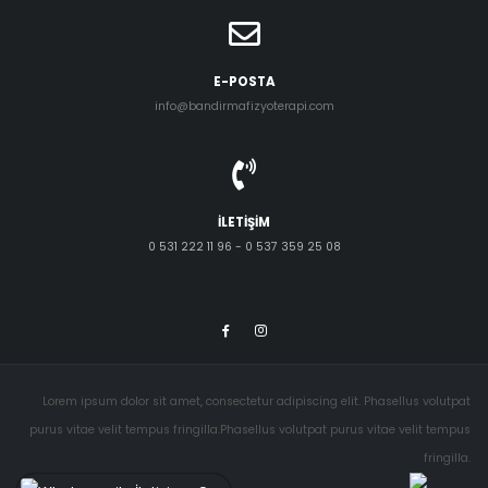
E-POSTA
info@bandirmafizyoterapi.com
İLETIŞIM
0 531 222 11 96 - 0 537 359 25 08
Lorem ipsum dolor sit amet, consectetur adipiscing elit. Phasellus volutpat
purus vitae velit tempus fringilla.Phasellus volutpat purus vitae velit tempus
fringilla.