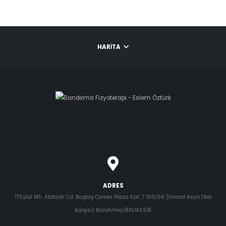
HARITA
ADRES
17Eylül Mh. Atatürk Cd. Baştaş Corner Plaza Kat: 7 109/66 (Grand Asya Otel
karşısı) Bandırma/BALIKESİR