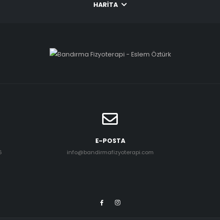
HARITA
E-POSTA
6
info@bandirmafizyoterapi.com