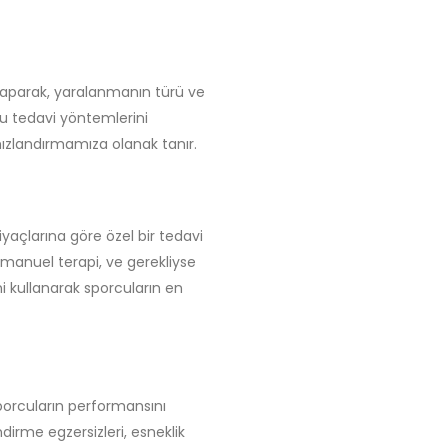
 yaparak, yaralanmanın türü ve
ğru tedavi yöntemlerini
hızlandırmamıza olanak tanır.
yaçlarına göre özel bir tedavi
i, manuel terapi, ve gerekliyse
i kullanarak sporcuların en
porcuların performansını
irme egzersizleri, esneklik