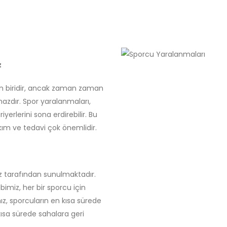
z
dan biridir, ancak zaman zaman
azdır. Spor yaralanmaları,
yerlerini sona erdirebilir. Bu
kım ve tedavi çok önemlidir.
z tarafından sunulmaktadır.
miz, her bir sporcu için
ımız, sporcuların en kısa sürede
ısa sürede sahalara geri