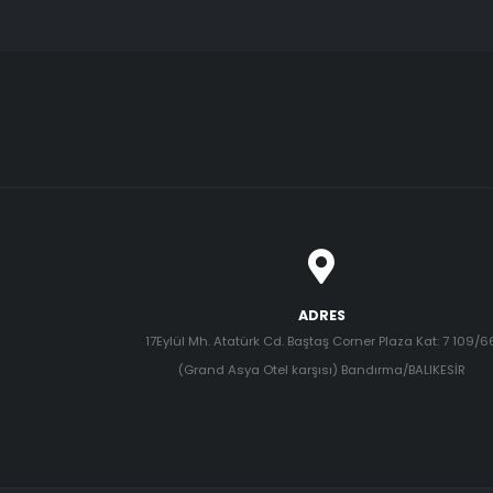
ADRES
17Eylül Mh. Atatürk Cd. Baştaş Corner Plaza Kat: 7 109/6
(Grand Asya Otel karşısı) Bandırma/BALIKESİR